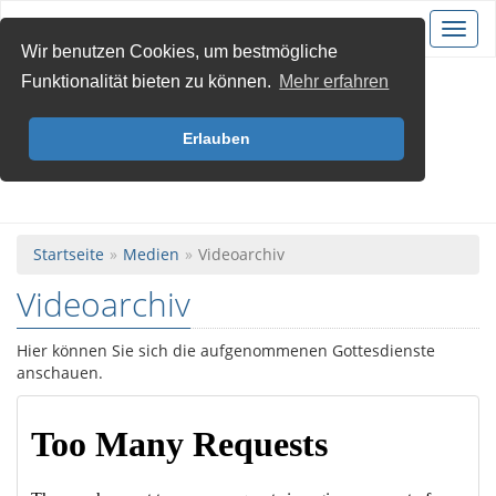
Christus für Krefeld
Toggl
navig
Wir benutzen Cookies, um bestmögliche
Funktionalität bieten zu können.
Mehr erfahren
Erlauben
Startseite
Medien
Videoarchiv
Videoarchiv
Hier können Sie sich die aufgenommenen Gottesdienste
anschauen.