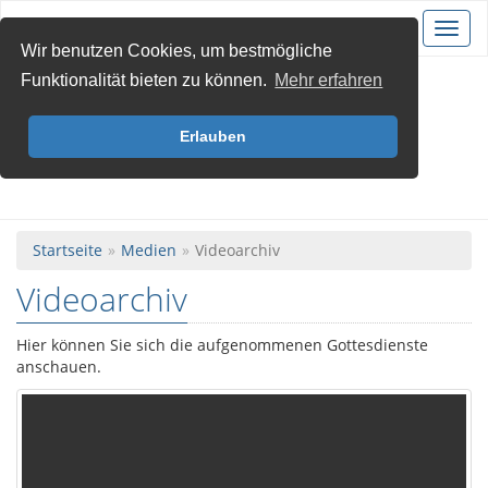
Christus für Krefeld
Toggl
navig
Wir benutzen Cookies, um bestmögliche
Funktionalität bieten zu können.
Mehr erfahren
Erlauben
Startseite
Medien
Videoarchiv
Videoarchiv
Hier können Sie sich die aufgenommenen Gottesdienste
anschauen.